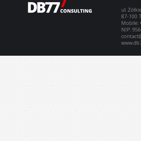
ul. Żółk
87-100 
Mobile:
NIP: 95
contact
www.db7