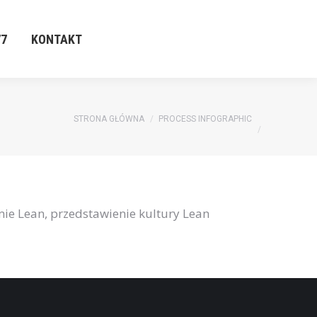
77
KONTAKT
77
KONTAKT
Jesteś tutaj:
STRONA GŁÓWNA
PROCESS INFOGRAPHIC
mie Lean, przedstawienie kultury Lean