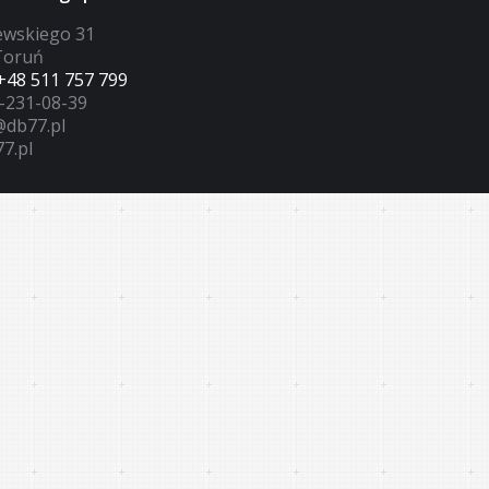
iewskiego 31
Toruń
+48 511 757 799
6-231-08-39
@db77.pl
7.pl