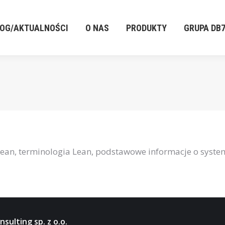
LOG/AKTUALNOŚCI
O NAS
PRODUKTY
GRUPA DB
LOG/AKTUALNOŚCI
O NAS
PRODUKTY
GRUPA DB
 Lean, terminologia Lean, podstawowe informacje o syste
sulting sp. z o.o.