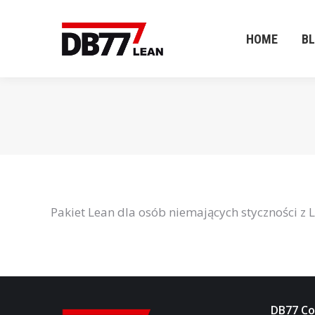
HOME
B
HOME
B
Pakiet Lean dla osób niemających styczności z
DB77 Con