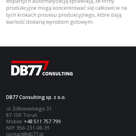
wspartych automatyzacją sprawiają, że firmy
produkcyjne mogą koncentrować się całkowicie na
tych krokach procesu produkcyjnego, które dają
wartość dodaną wyrobom gotowym.
DB77 Consulting sp. z o.o.
ul. Żółkiewskiego 31
87-100 Toruń
Mobile:
+48 511 757 799
NIP: 956-231-08-39
contact@db77.pl