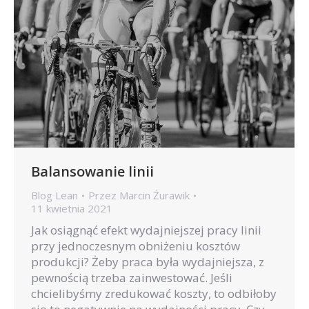
Balansowanie linii
Blog Lean
Przez
Marcin Żurawik
11 kwietnia 2021
Jak osiągnąć efekt wydajniejszej pracy linii
przy jednoczesnym obniżeniu kosztów
produkcji? Żeby praca była wydajniejsza, z
pewnością trzeba zainwestować. Jeśli
chcielibyśmy zredukować koszty, to odbiłoby