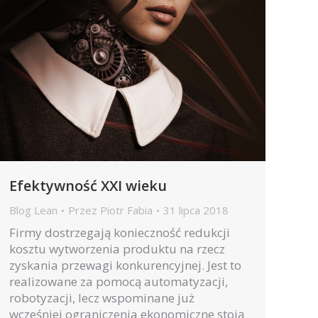
Efektywność XXI wieku
Blog Lean
Przez
Piotr Fabia
31 lipca 2018
Firmy dostrzegają konieczność redukcji
kosztu wytworzenia produktu na rzecz
zyskania przewagi konkurencyjnej. Jest to
realizowane za pomocą automatyzacji,
robotyzacji, lecz wspominane już
wcześniej ograniczenia ekonomiczne stoją