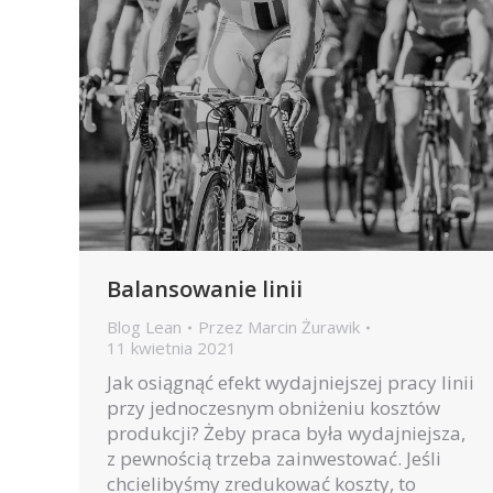
Balansowanie linii
Blog Lean
Przez
Marcin Żurawik
11 kwietnia 2021
Jak osiągnąć efekt wydajniejszej pracy linii
przy jednoczesnym obniżeniu kosztów
produkcji? Żeby praca była wydajniejsza,
z pewnością trzeba zainwestować. Jeśli
chcielibyśmy zredukować koszty, to