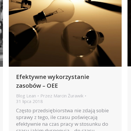
Efektywne wykorzystanie
zasobów – OEE
Blog Lean
Przez
Marcin Żurawik
31 lipca 2018
Często przedsiębiorstwa nie zdają sobie
sprawy z tego, ile czasu poświęcają
efektywnie na czas pracy w stosunku do
czasu jakim dysponują – do czasu