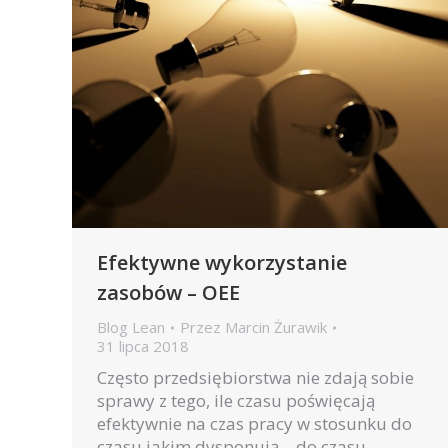
Efektywne wykorzystanie
zasobów – OEE
Blog Lean
Przez
Marcin Żurawik
31 lipca 2018
Często przedsiębiorstwa nie zdają sobie
sprawy z tego, ile czasu poświęcają
efektywnie na czas pracy w stosunku do
czasu jakim dysponują – do czasu