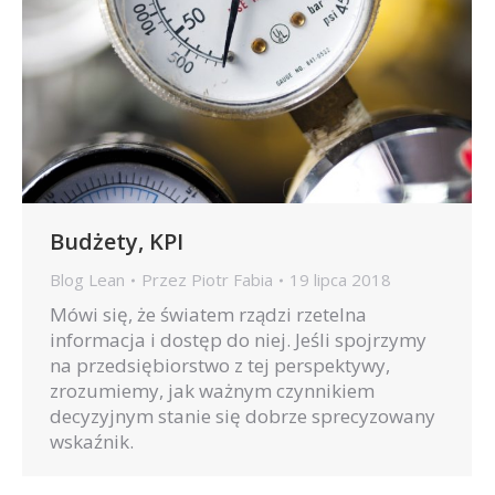
Budżety, KPI
Blog Lean
Przez
Piotr Fabia
19 lipca 2018
Mówi się, że światem rządzi rzetelna
informacja i dostęp do niej. Jeśli spojrzymy
na przedsiębiorstwo z tej perspektywy,
zrozumiemy, jak ważnym czynnikiem
decyzyjnym stanie się dobrze sprecyzowany
wskaźnik.