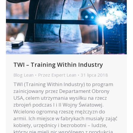
TWI – Training Within Industry
Blog Lean
Przez
Expert Lean
31 lipca 2018
TWI (Training Within Industry) to program
zainicjowany przez Departament Obrony
USA, celem utrzymania wysiłku na rzecz
zbrojeń podczas I i II Wojny Światowej.
Wcielono ogromną rzeszę mężczyzn do
armii. Ich miejsce w fabrykach musiały zająć
kobiety, urzędnicy i bezrobotni – ludzie,
którzy nie mieli nic wspólnego z produkcją.