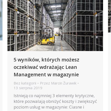
5 wyników, których możesz
oczekiwać wdrażając Lean
Management w magazynie
Bez kategorii
Przez
Marcin Żurawik
13 sierpnia 2019
Istnieją co najmniej 3 elementy krytyczne,
które pozwalają obniżyć koszty i zwiększyć
poziom usług w magazynie: Ciasne i