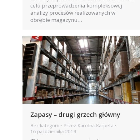
celu przeprowadzenia kompleksowej
analizy procesów realizowanych w
obrębie magazynu…
Zapasy – drugi grzech główny
Bez kategorii
Przez
Karolina Karpeta
16 października 2019