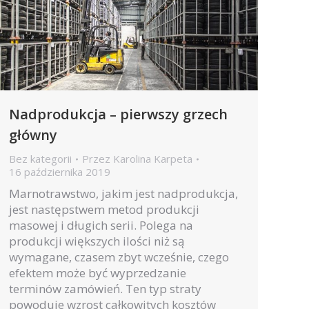
Nadprodukcja – pierwszy grzech
główny
Bez kategorii
Przez
Karolina Karpeta
16 października 2019
Marnotrawstwo, jakim jest nadprodukcja,
jest następstwem metod produkcji
masowej i długich serii. Polega na
produkcji większych ilości niż są
wymagane, czasem zbyt wcześnie, czego
efektem może być wyprzedzanie
terminów zamówień. Ten typ straty
powoduje wzrost całkowitych kosztów