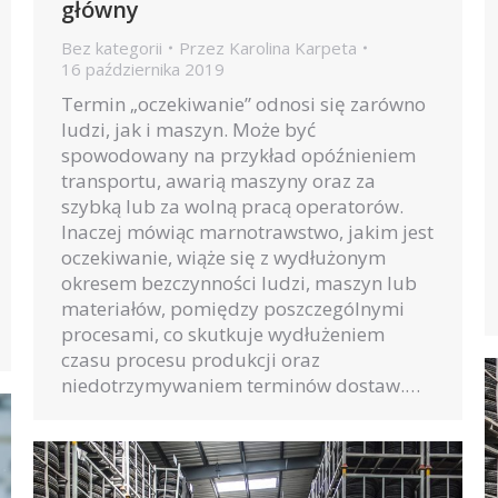
główny
Bez kategorii
Przez
Karolina Karpeta
16 października 2019
Termin „oczekiwanie” odnosi się zarówno
ludzi, jak i maszyn. Może być
spowodowany na przykład opóźnieniem
transportu, awarią maszyny oraz za
szybką lub za wolną pracą operatorów.
Inaczej mówiąc marnotrawstwo, jakim jest
oczekiwanie, wiąże się z wydłużonym
okresem bezczynności ludzi, maszyn lub
materiałów, pomiędzy poszczególnymi
procesami, co skutkuje wydłużeniem
czasu procesu produkcji oraz
niedotrzymywaniem terminów dostaw.…