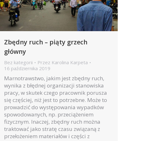
Zbędny ruch – piąty grzech
główny
Bez kategorii
Przez
Karolina Karpeta
16 października 2019
Marnotrawstwo, jakim jest zbędny ruch,
wynika z błędnej organizacji stanowiska
pracy, w skutek czego pracownik porusza
się częściej, niż jest to potrzebne. Może to
prowadzić do występowania wypadków
spowodowanych, np. przeciążeniem
fizycznym. Inaczej, zbędny ruch można
traktować jako stratę czasu związaną z
przełożeniem materiałów i części z