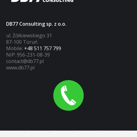
DB77 Consulting sp. z o.o.
ul. Żółkiewskiego 31
87-100 Toruń
Mobile:
+48 511 757 799
NIP: 956-231-08-39
contact@db77.pl
www.db77.pl