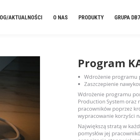
LOG/AKTUALNOŚCI
O NAS
PRODUKTY
GRUPA DB
LOG/AKTUALNOŚCI
O NAS
PRODUKTY
GRUPA DB
Program KAI
Wdrożenie programu 
Zaszczepienie nawyko
Wdrożenie programu pom
Production System oraz 
pracowników poprzez kró
wypracowanie korzyści n
Największą stratą w każd
pomysłów jej pracownik