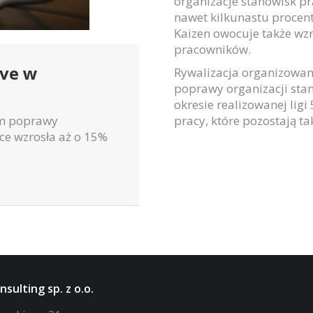
organizacje stanowisk p
nawet kilkunastu procen
Kaizen owocuje także wz
pracowników.
ive w
Rywalizacja organizowan
poprawy organizacji sta
okresie realizowanej li
em poprawy
pracy, które pozostają ta
sce wzrosła aż o 15%
sulting sp. z o.o.