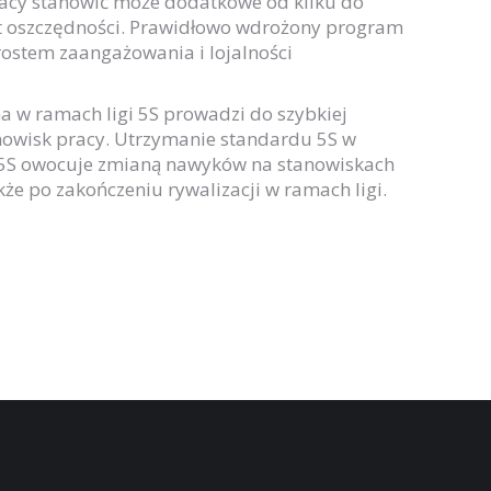
racy stanowić może dodatkowe od kilku do
t oszczędności. Prawidłowo wdrożony program
rostem zaangażowania i lojalności
a w ramach ligi 5S prowadzi do szybkiej
nowisk pracy. Utrzymanie standardu 5S w
gi 5S owocuje zmianą nawyków na stanowiskach
kże po zakończeniu rywalizacji w ramach ligi.