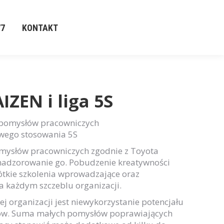
77
KONTAKT
77
KONTAKT
ZEN i liga 5S
pomysłów pracowniczych
wego stosowania 5S
ysłów pracowniczych zgodnie z Toyota
nadzorowanie go. Pobudzenie kreatywności
tkie szkolenia wprowadzające oraz
a każdym szczeblu organizacji.
ej organizacji jest niewykorzystanie potencjału
ów. Suma małych pomysłów poprawiających