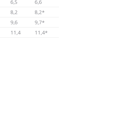
6,5
6,6
8,2
8,2*
9,6
9,7*
11,4
11,4*