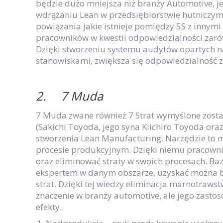
będzie dużo mniejsza niż branży Automotive, 
wdrążaniu Lean w przedsiębiorstwie hutniczy
powiązania jakie istnieje pomiędzy 5S z inny
pracowników w kwestii odpowiedzialności zarówn
Dzięki stworzeniu systemu audytów opartych n
stanowiskami, zwiększa się odpowiedzialność z
2.
7 Muda
7 Muda zwane również 7 Strat wymyślone zosta
(Sakichi Toyoda, jego syna Kiichiro Toyoda ora
stworzenia Lean Manufacturing. Narzędzie to ma
procesie produkcyjnym. Dzięki niemu pracown
oraz eliminować straty w swoich procesach. Baz
ekspertem w danym obszarze, uzyskać można ba
strat. Dzięki tej wiedzy eliminacja marnotraws
znaczenie w branży automotive, ale jego zasto
efekty.