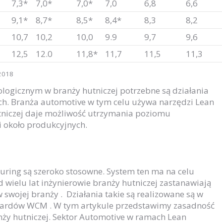
7,3*
7,0*
7,0*
7,0
6,8
6,6
9,1*
8,7*
8,5*
8,4*
8,3
8,2
10,7
10,2
10,0
9.9
9,7
9,6
12,5
12.0
11,8*
11,7
11,5
11,3
-2018
logicznym w branży hutniczej potrzebne są działania
ch. Branża automotive w tym celu używa narzędzi Lean
tniczej daje możliwość utrzymania poziomu
i około produkcyjnych.
ring są szeroko stosowne. System ten ma na celu
wielu lat inżynierowie branży hutniczej zastanawiają
swojej branży . Działania takie są realizowane są w
ndardów WCM . W tym artykule przedstawimy zasadność
ży hutniczej. Sektor Automotive w ramach Lean