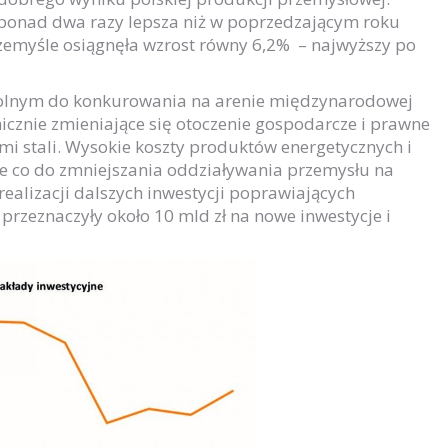
 ponad dwa razy lepsza niż w poprzedzającym roku
emyśle osiągnęła wzrost równy 6,2% – najwyższy po
zdolnym do konkurowania na arenie międzynarodowej
znie zmieniające się otoczenie gospodarcze i prawne
i stali. Wysokie koszty produktów energetycznych i
ne co do zmniejszania oddziaływania przemysłu na
ealizacji dalszych inwestycji poprawiających
rzeznaczyły około 10 mld zł na nowe inwestycje i