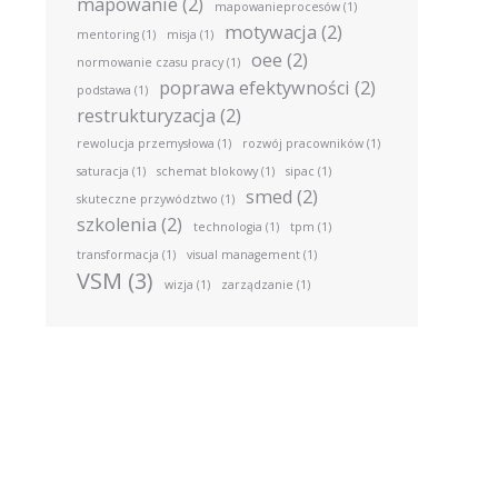
mapowanie
(2)
mapowanieprocesów
(1)
motywacja
(2)
mentoring
(1)
misja
(1)
oee
(2)
normowanie czasu pracy
(1)
poprawa efektywności
(2)
podstawa
(1)
restrukturyzacja
(2)
rewolucja przemysłowa
(1)
rozwój pracowników
(1)
saturacja
(1)
schemat blokowy
(1)
sipac
(1)
smed
(2)
skuteczne przywództwo
(1)
szkolenia
(2)
technologia
(1)
tpm
(1)
transformacja
(1)
visual management
(1)
VSM
(3)
wizja
(1)
zarządzanie
(1)