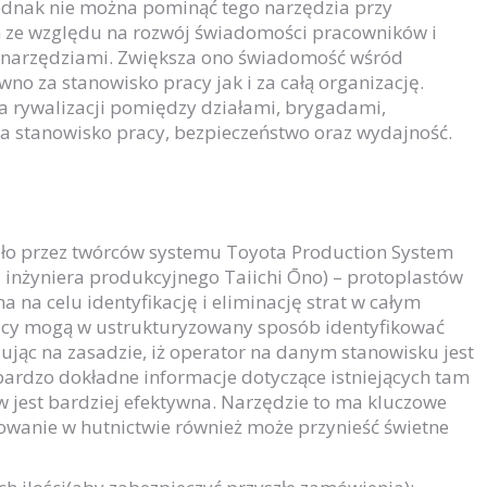
jednak nie można pominąć tego narzędzia przy
m ze względu na rozwój świadomości pracowników i
mi narzędziami. Zwiększa ono świadomość wśród
o za stanowisko pracy jak i za całą organizację.
a rywalizacji pomiędzy działami, brygadami,
a stanowisko pracy, bezpieczeństwo oraz wydajność.
ło przez twórców systemu Toyota Production System
z inżyniera produkcyjnego Taiichi Ōno) – protoplastów
 na celu identyfikację i eliminację strat w całym
icy mogą w ustrukturyzowany sposób identyfikować
ując na zasadzie, iż operator na danym stanowisku jest
rdzo dokładne informacje dotyczące istniejących tam
tw jest bardziej efektywna. Narzędzie to ma kluczowe
sowanie w hutnictwie również może przynieść świetne