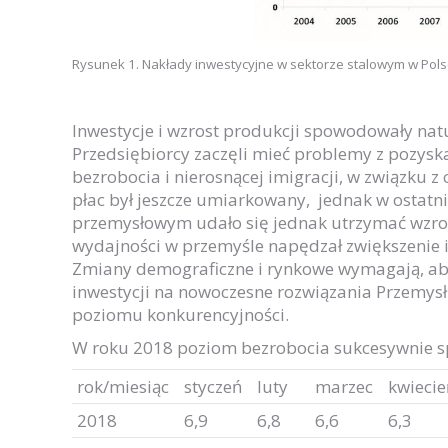
Rysunek 1. Nakłady inwestycyjne w sektorze stalowym w Polsc
Inwestycje i wzrost produkcji spowodowały natu
Przedsiębiorcy zaczęli mieć problemy z pozys
bezrobocia i nierosnącej imigracji, w związku z
płac był jeszcze umiarkowany, jednak w ostatn
przemysłowym udało się jednak utrzymać wzros
wydajności w przemyśle napędzał zwiększenie i
Zmiany demograficzne i rynkowe wymagają, aby
inwestycji na nowoczesne rozwiązania Przemysł
poziomu konkurencyjności.
W roku 2018 poziom bezrobocia sukcesywnie spa
rok/miesiąc
styczeń
luty
marzec
kwiecie
2018
6,9
6,8
6,6
6,3