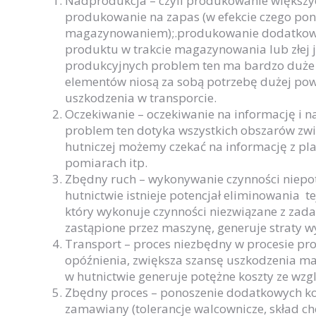
Nadprodukcja – czyli produkowanie większyc
produkowanie na zapas (w efekcie czego pon
magazynowaniem);.produkowanie dodatkowej 
produktu w trakcie magazynowania lub złej 
produkcyjnych problem ten ma bardzo duże
elementów niosą za sobą potrzebę dużej pow
uszkodzenia w transporcie.
Oczekiwanie – oczekiwanie na informację i n
problem ten dotyka wszystkich obszarów zwi
hutniczej możemy czekać na informację z pl
pomiarach itp.
Zbędny ruch – wykonywanie czynności niepot
hutnictwie istnieje potencjał eliminowania t
który wykonuje czynności niezwiązane z zad
zastąpione przez maszynę, generuje straty w
Transport – proces niezbędny w procesie pr
opóźnienia, zwiększa szansę uszkodzenia ma
w hutnictwie generuje potężne koszty ze wzg
Zbędny proces – ponoszenie dodatkowych kos
zamawiany (tolerancje walcownicze, skład ch