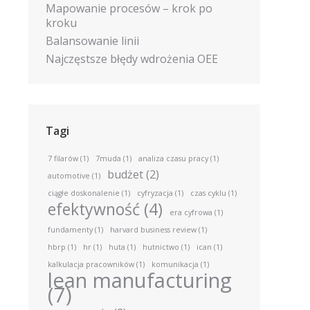
Mapowanie procesów – krok po
kroku
Balansowanie linii
Najczęstsze błędy wdrożenia OEE
Tagi
7 filarów
(1)
7muda
(1)
analiza czasu pracy
(1)
budżet
(2)
automotive
(1)
ciągłe doskonalenie
(1)
cyfryzacja
(1)
czas cyklu
(1)
efektywność
(4)
era cyfrowa
(1)
fundamenty
(1)
harvard business review
(1)
hbrp
(1)
hr
(1)
huta
(1)
hutnictwo
(1)
ican
(1)
kalkulacja pracowników
(1)
komunikacja
(1)
lean manufacturing
(7)