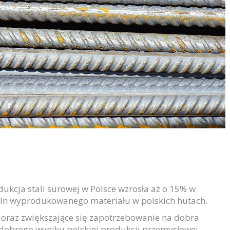
ukcja stali surowej w Polsce wzrosła aż o 15% w
mln wyprodukowanego materiału w polskich hutach.
 oraz zwiększające się zapotrzebowanie na dobra
 dobrego wyniku polskiej produkcji przemysłowej.