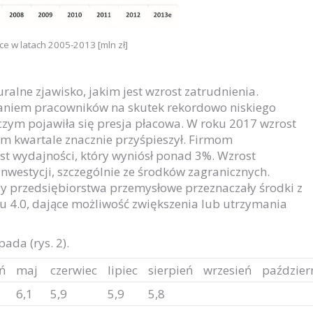
e w latach 2005-2013 [mln zł]
ralne zjawisko, jakim jest wzrost zatrudnienia.
kaniem pracowników na skutek rekordowo niskiego
 czym pojawiła się presja płacowa. W roku 2017 wzrost
im kwartale znacznie przyśpieszył. Firmom
t wydajności, który wyniósł ponad 3%. Wzrost
nwestycji, szczególnie ze środków zagranicznych.
 przedsiębiorstwa przemysłowe przeznaczały środki z
u 4.0, dające możliwość zwiększenia lub utrzymania
da (rys. 2).
ń
maj
czerwiec
lipiec
sierpień
wrzesień
paździer
6,1
5,9
5,9
5,8