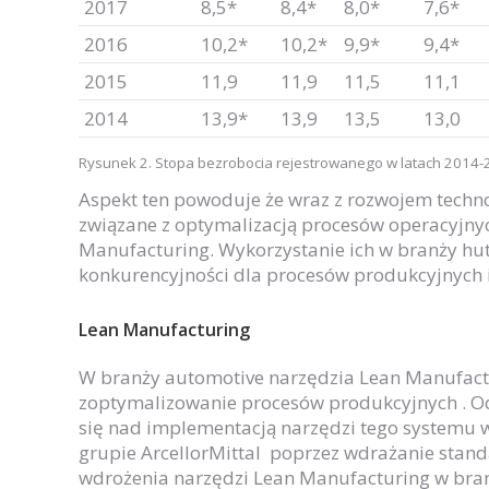
2017
8,5*
8,4*
8,0*
7,6*
2016
10,2*
10,2*
9,9*
9,4*
2015
11,9
11,9
11,5
11,1
2014
13,9*
13,9
13,5
13,0
Rysunek 2. Stopa bezrobocia rejestrowanego w latach 2014
Aspekt ten powoduje że wraz z rozwojem techno
związane z optymalizacją procesów operacyjny
Manufacturing. Wykorzystanie ich w branży hu
konkurencyjności dla procesów produkcyjnych 
Lean Manufacturing
W branży automotive narzędzia Lean Manufactu
zoptymalizowanie procesów produkcyjnych . Od 
się nad implementacją narzędzi tego systemu w 
grupie ArcellorMittal poprzez wdrażanie sta
wdrożenia narzędzi Lean Manufacturing w bran