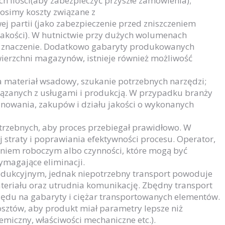
h ilości(aby zabezpieczyć przyszłe zamówienia);
osimy koszty związane z
partii (jako zabezpieczenie przed zniszczeniem
jakości). W hutnictwie przy dużych wolumenach
 znaczenie. Dodatkowo gabaryty produkowanych
ierzchni magazynów, istnieje również możliwość
a materiał wsadowy, szukanie potrzebnych narzędzi;
ązanych z usługami i produkcją. W przypadku branży
anowania, zakupów i działu jakości o wykonanych
rzebnych, aby proces przebiegał prawidłowo. W
ej straty i poprawiania efektywności procesu. Operator,
aniem roboczym albo czynności, które mogą być
ymagające eliminacji.
odukcyjnym, jednak niepotrzebny transport powoduje
teriału oraz utrudnia komunikację. Zbędny transport
lędu na gabaryty i ciężar transportowanych elementów.
ztów, aby produkt miał parametry lepsze niż
emiczny, właściwości mechaniczne etc.).