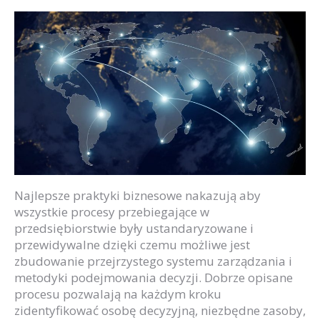
Najlepsze praktyki biznesowe nakazują aby
wszystkie procesy przebiegające w
przedsiębiorstwie były ustandaryzowane i
przewidywalne dzięki czemu możliwe jest
zbudowanie przejrzystego systemu zarządzania i
metodyki podejmowania decyzji. Dobrze opisane
procesu pozwalają na każdym kroku
zidentyfikować osobę decyzyjną, niezbędne zasoby,