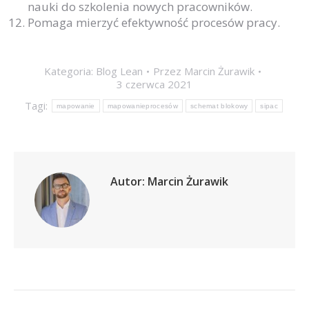
nauki do szkolenia nowych pracowników.
Pomaga mierzyć efektywność procesów pracy.
Kategoria:
Blog Lean
Przez
Marcin Żurawik
3 czerwca 2021
Tagi:
mapowanie
mapowanieprocesów
schemat blokowy
sipac
Autor:
Marcin Żurawik
Nawigacja