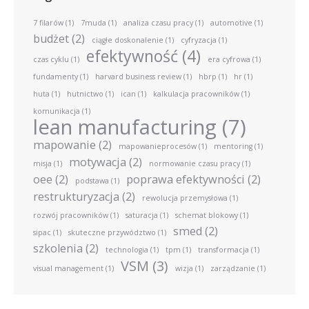
7 filarów
(1)
7muda
(1)
analiza czasu pracy
(1)
automotive
(1)
budżet
(2)
ciągłe doskonalenie
(1)
cyfryzacja
(1)
efektywność
(4)
czas cyklu
(1)
era cyfrowa
(1)
fundamenty
(1)
harvard business review
(1)
hbrp
(1)
hr
(1)
huta
(1)
hutnictwo
(1)
ican
(1)
kalkulacja pracowników
(1)
komunikacja
(1)
lean manufacturing
(7)
mapowanie
(2)
mapowanieprocesów
(1)
mentoring
(1)
motywacja
(2)
misja
(1)
normowanie czasu pracy
(1)
oee
(2)
poprawa efektywności
(2)
podstawa
(1)
restrukturyzacja
(2)
rewolucja przemysłowa
(1)
rozwój pracowników
(1)
saturacja
(1)
schemat blokowy
(1)
smed
(2)
sipac
(1)
skuteczne przywództwo
(1)
szkolenia
(2)
technologia
(1)
tpm
(1)
transformacja
(1)
VSM
(3)
visual management
(1)
wizja
(1)
zarządzanie
(1)