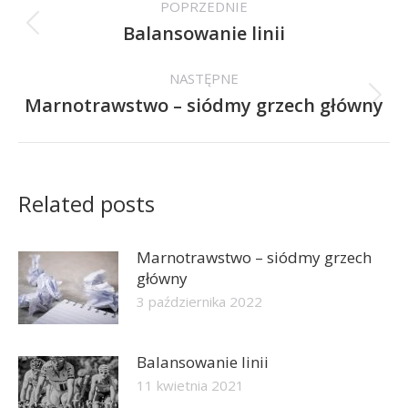
POPRZEDNIE
wpisów
Balansowanie linii
Poprzedni
wpis:
NASTĘPNE
Marnotrawstwo – siódmy grzech główny
Następny
wpis:
Related posts
Marnotrawstwo – siódmy grzech
główny
3 października 2022
Balansowanie linii
11 kwietnia 2021