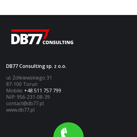
DB77 Consulting sp. z o.o.
ul. Żółkiewskiego 31
87-100 Toruń
Mobile:
+48 511 757 799
NIP: 956-231-08-39
contact@db77.pl
www.db77.pl