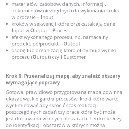
materiałów, zasobów, danych, informacji,
dokumentów niezbędnych do wykonania kroku
w procesie –
I
nput
kroków w sekwencji które przekształcają dane
I
nput w
O
utput –
P
rocess
efekt wykonanego procesu, np. namacalny
produkt, półprodukt –
O
utput
osobę lub organizację która otrzymuje wyniki
procesu (
O
utput) czyli
C
ustomer
Krok 6: Przeanalizuj mapę, aby znaleźć obszary
wymagające poprawy
Gotowa, prawidłowo przygotowana mapa powinna
ukazać wąskie gardła procesów, kroki które warto
wyeliminować aby skrócić czas realizacji
poszczególnych zadań czy prace która być może
jest dublowana w innych obszarach. Ten krok służy
do identyfikacji obszarów w których można