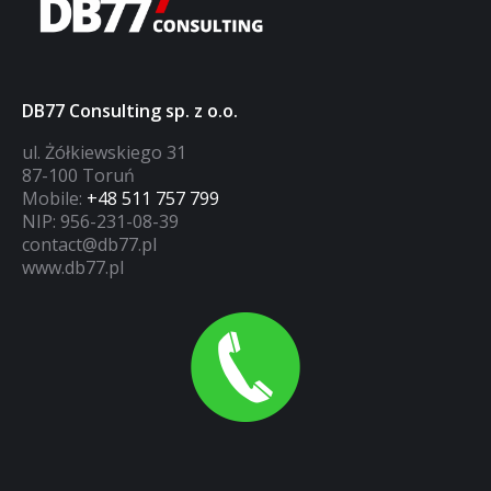
DB77 Consulting sp. z o.o.
ul. Żółkiewskiego 31
87-100 Toruń
Mobile:
+48 511 757 799
NIP: 956-231-08-39
contact@db77.pl
www.db77.pl