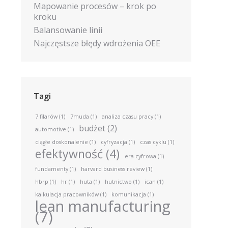
Mapowanie procesów – krok po
kroku
Balansowanie linii
Najczęstsze błędy wdrożenia OEE
Tagi
7 filarów
(1)
7muda
(1)
analiza czasu pracy
(1)
budżet
(2)
automotive
(1)
ciągłe doskonalenie
(1)
cyfryzacja
(1)
czas cyklu
(1)
efektywność
(4)
era cyfrowa
(1)
fundamenty
(1)
harvard business review
(1)
hbrp
(1)
hr
(1)
huta
(1)
hutnictwo
(1)
ican
(1)
kalkulacja pracowników
(1)
komunikacja
(1)
lean manufacturing
(7)