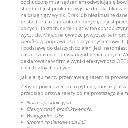
odchudzonym zarządzaniem odwołują się bowie
standard jest punktem wyjścia do jakichkolwi
na osiągnięty wynik. Brak lub nieaktualne da
postaci braku zaufania do danych, co jest prze
danych i faktach, eliminując w ten sposób czy
wyczucie. Mając na uwadze powyższe, sam pr
weryfikacji poprawności danych systemowych. 
i podstawę do dalszych działań. Jeśli natomiast 
nasze działania od uwiarygodnienia danych. Wie
deklarowane w firmie wyniki efektywności OEE s
nieaktualnych danych.
Jakie argumenty przemawiają zatem za proce
Żeby odpowiedzieć na to pytanie, musimy uświ
przedsiębiorstwa zależy od najprostszego elem
Norma produkcyjna.
Efektywność, produktywność.
Wiarygodne OEE.
Stopień zbalansowania linii.