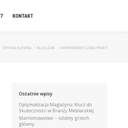
77
KONTAKT
77
KONTAKT
Jesteś tutaj:
STRONA GŁÓWNA
BLOG LEAN
NORMOWANIE CZASU PRACY
Ostatnie wpisy
Optymalizacja Magazynu: Klucz do
Skuteczności w Branży Meblarskiej
Marnotrawstwo – siódmy grzech
główny