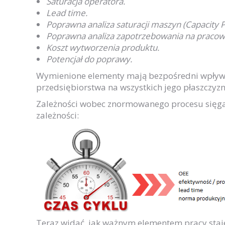
Saturacja operatora.
Lead
time
.
Poprawna analiza saturacji maszyn (
Capacity
P
Poprawna analiza zapotrzebowania na pracown
Koszt wytworzenia produktu.
Potencjał do poprawy.
Wymienione elementy mają bezpośredni wpływ 
przedsiębiorstwa na wszystkich jego płaszczyz
Zależności wobec znormowanego procesu sięgaj
zależności:
Teraz widać, jak ważnym elementem pracy sta