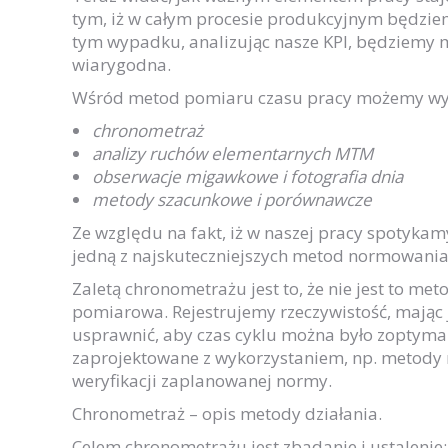
tym, iż w całym procesie produkcyjnym będziem
tym wypadku, analizując nasze KPI, będziemy mi
wiarygodna.
Wśród metod pomiaru czasu pracy możemy wy
chronometraż
analizy ruchów elementarnych MTM
obserwacje migawkowe i fotografia dnia
metody szacunkowe i porównawcze
Ze względu na fakt, iż w naszej pracy spotyka
jedną z najskuteczniejszych metod normowania,
Zaletą chronometrażu jest to, że nie jest to met
pomiarowa. Rejestrujemy rzeczywistość, mając 
usprawnić, aby czas cyklu można było zoptymali
zaprojektowane z wykorzystaniem, np. metody
weryfikacji zaplanowanej normy.
Chronometraż – opis metody działania.
Celem chronometrażu jest zbadanie i ustalenie: