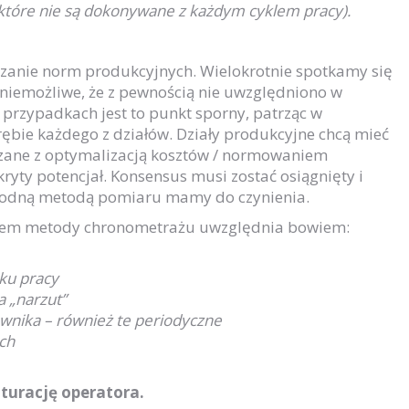
 które nie są dokonywane z każdym cyklem pracy).
czanie norm produkcyjnych. Wielokrotnie spotkamy się
t niemożliwe, że z pewnością nie uwzględniono w
 przypadkach jest to punkt sporny, patrząc w
rębie każdego z działów. Działy produkcyjne chcą mieć
iązane z optymalizacją kosztów / normowaniem
yty potencjał. Konsensus musi zostać osiągnięty i
ygodną metodą pomiaru mamy do czynienia.
iem metody chronometrażu uwzględnia bowiem:
ku pracy
 „narzut”
wnika – również te periodyczne
ych
turację operatora.