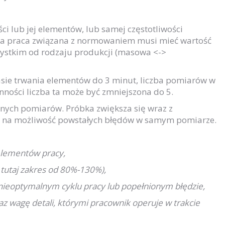
ci lub jej elementów, lub samej częstotliwości
ma praca związana z normowaniem musi mieć wartość
zystkim od rodzaju produkcji (masowa <->
czasie trwania elementów do 3 minut, liczba pomiarów w
ynności liczba ta może być zmniejszona do 5.
anych pomiarów. Próbka zwiększa się wraz z
du na możliwość powstałych błędów w samym pomiarze.
elementów pracy,
tutaj zakres od 80%-130%),
ieoptymalnym cyklu pracy lub popełnionym błędzie,
az wagę detali, którymi pracownik operuje w trakcie