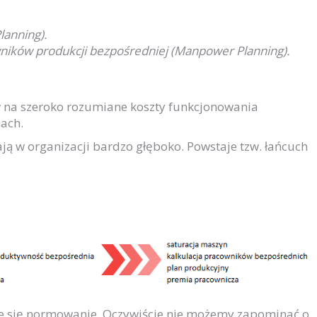
lanning).
ików produkcji bezpośredniej (
Manpower
Planning).
na szeroko rozumiane koszty funkcjonowania
nach.
ą w organizacji bardzo głęboko. Powstaje tzw. łańcuch
je się normowanie. Oczywiście nie możemy zapominać o