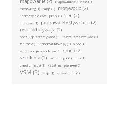
mapowanie
(2)
mapowanieprocesów
(1)
motywacja
(2)
mentoring
(1)
misja
(1)
oee
(2)
normowanie czasu pracy
(1)
poprawa efektywności
(2)
podstawa
(1)
restrukturyzacja
(2)
rewolucja przemysłowa
(1)
rozwój pracowników
(1)
saturacja
(1)
schemat blokowy
(1)
sipac
(1)
smed
(2)
skuteczne przywództwo
(1)
szkolenia
(2)
technologia
(1)
tpm
(1)
transformacja
(1)
visual management
(1)
VSM
(3)
wizja
(1)
zarządzanie
(1)