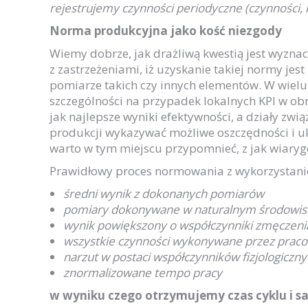
rejestrujemy czynności periodyczne (czynności,
Norma produkcyjna jako kość niezgody
Wiemy dobrze, jak drażliwą kwestią jest wyzna
z zastrzeżeniami, iż uzyskanie takiej normy jes
pomiarze takich czy innych elementów. W wielu
szczególności na przypadek lokalnych KPI w ob
jak najlepsze wyniki efektywności, a działy zw
produkcji wykazywać możliwe oszczędności i ukr
warto w tym miejscu przypomnieć, z jak wiar
Prawidłowy proces normowania z wykorzystan
średni wynik z dokonanych pomiarów
pomiary dokonywane w naturalnym środowis
wynik powiększony o współczynniki zmęczenia
wszystkie czynności wykonywane przez praco
narzut w postaci współczynników fizjologiczn
znormalizowane tempo pracy
w wyniku czego otrzymujemy czas cyklu i sa