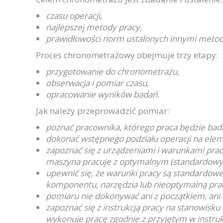
czasu operacji,
najlepszej metody pracy,
prawidłowości norm ustalonych innymi meto
Proces chronometrażowy obejmuje trzy etapy:
przygotowanie do chronometrażu,
obserwacja i pomiar czasu,
opracowanie wyników badań.
Jak należy przeprowadzić pomiar:
poznać pracownika, którego praca będzie bad
dokonać wstępnego podziału operacji na elem
zapoznać się z urządzeniami i warunkami pra
maszyna pracuje z optymalnym (standardow
upewnić się, że warunki pracy są standardow
komponentu, narzędzia lub nieoptymalną pra
pomiaru nie dokonywać ani z początkiem, an
zapoznać się z instrukcją pracy na stanowisku i
wykonuje pracę zgodnie z przyjętym w instruk