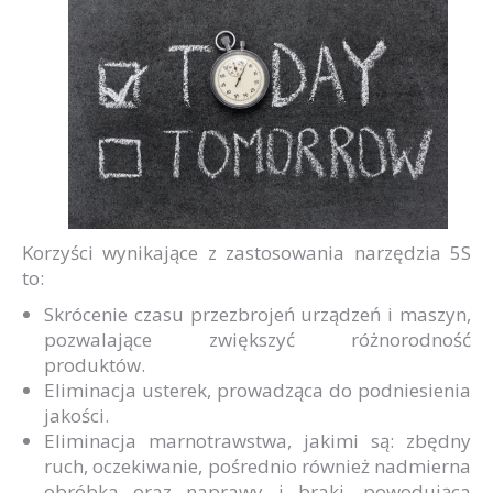
Korzyści wynikające z zastosowania narzędzia 5S
to:
Skrócenie czasu przezbrojeń urządzeń i maszyn,
pozwalające zwiększyć różnorodność
produktów.
Eliminacja usterek, prowadząca do podniesienia
jakości.
Eliminacja marnotrawstwa, jakimi są: zbędny
ruch, oczekiwanie, pośrednio również nadmierna
obróbka oraz naprawy i braki, powodująca