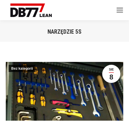
NARZĘDZIE 5S
Jesteś tutaj:
Bez kategorii
SIE
8