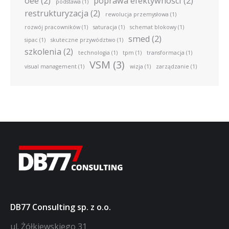
oee
(2)
poprawa efektywności
(2)
podstawa
(1)
restrukturyzacja
(2)
rewolucja przemysłowa
(1)
rozwój pracowników
(1)
saturacja
(1)
schemat blokowy
(1)
smed
(2)
sipac
(1)
skuteczne przywództwo
(1)
szkolenia
(2)
technologia
(1)
tpm
(1)
transformacja
(1)
VSM
(3)
visual management
(1)
wizja
(1)
zarządzanie
(1)
DB77 Consulting sp. z o.o.
ul. Żółkiewskiego 31