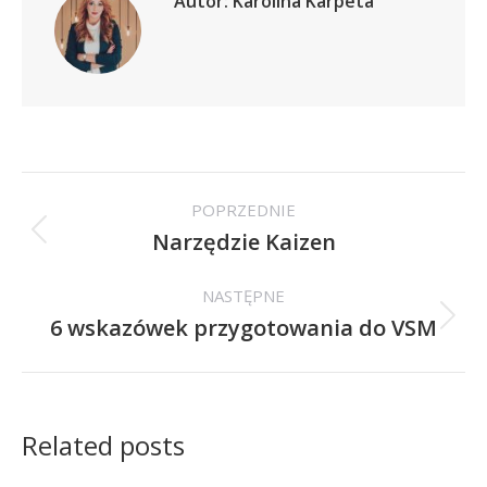
Autor:
Karolina Karpeta
Nawigacja
POPRZEDNIE
wpisów
Narzędzie Kaizen
Poprzedni
wpis:
NASTĘPNE
6 wskazówek przygotowania do VSM
Następny
wpis:
Related posts