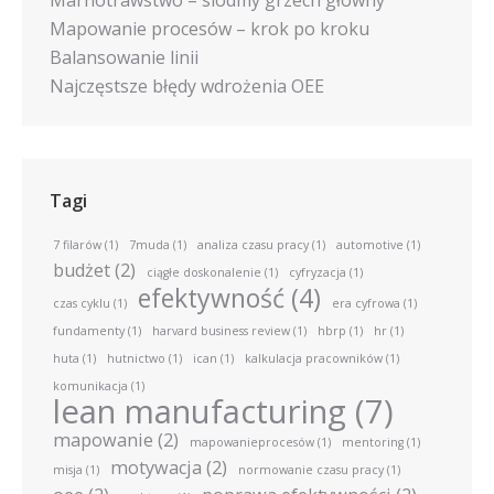
Marnotrawstwo – siódmy grzech główny
Mapowanie procesów – krok po kroku
Balansowanie linii
Najczęstsze błędy wdrożenia OEE
Tagi
7 filarów
(1)
7muda
(1)
analiza czasu pracy
(1)
automotive
(1)
budżet
(2)
ciągłe doskonalenie
(1)
cyfryzacja
(1)
efektywność
(4)
czas cyklu
(1)
era cyfrowa
(1)
fundamenty
(1)
harvard business review
(1)
hbrp
(1)
hr
(1)
huta
(1)
hutnictwo
(1)
ican
(1)
kalkulacja pracowników
(1)
komunikacja
(1)
lean manufacturing
(7)
mapowanie
(2)
mapowanieprocesów
(1)
mentoring
(1)
motywacja
(2)
misja
(1)
normowanie czasu pracy
(1)