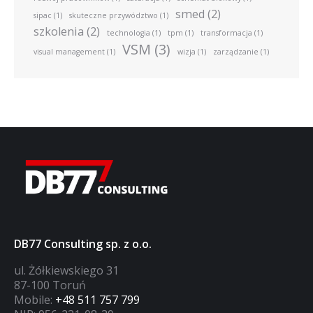
smed
(2)
sipac
(1)
skuteczne przywództwo
(1)
szkolenia
(2)
technologia
(1)
tpm
(1)
transformacja
(1)
VSM
(3)
visual management
(1)
wizja
(1)
zarządzanie
(1)
DB77 Consulting sp. z o.o.
ul. Żółkiewskiego 31
87-100 Toruń
Mobile:
+48 511 757 799