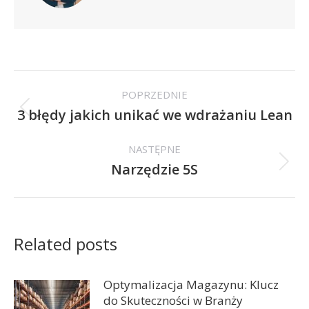
Nawigacja
POPRZEDNIE
wpisów
3 błędy jakich unikać we wdrażaniu Lean
Poprzedni
wpis:
NASTĘPNE
Narzędzie 5S
Następny
wpis:
Related posts
Optymalizacja Magazynu: Klucz
do Skuteczności w Branży