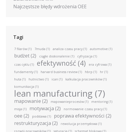
Najczęstsze błędy wdrożenia OEE
Tagi
7 filarów
(1)
7muda
(1)
analiza czasu pracy
(1)
automotive
(1)
budżet
(2)
ciągłe doskonalenie
(1)
cyfryzacja
(1)
efektywność
(4)
czas cyklu
(1)
era cyfrowa
(1)
fundamenty
(1)
harvard business review
(1)
hbrp
(1)
hr
(1)
huta
(1)
hutnictwo
(1)
ican
(1)
kalkulacja pracowników
(1)
komunikacja
(1)
lean manufacturing
(7)
mapowanie
(2)
mapowanieprocesów
(1)
mentoring
(1)
motywacja
(2)
misja
(1)
normowanie czasu pracy
(1)
oee
(2)
poprawa efektywności
(2)
podstawa
(1)
restrukturyzacja
(2)
rewolucja przemysłowa
(1)
rozwój pracowników
(1)
saturacja
(1)
schemat blokowy
(1)