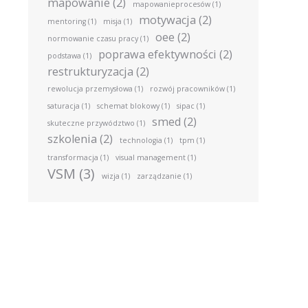
mapowanie
(2)
mapowanieprocesów
(1)
motywacja
(2)
mentoring
(1)
misja
(1)
oee
(2)
normowanie czasu pracy
(1)
poprawa efektywności
(2)
podstawa
(1)
restrukturyzacja
(2)
rewolucja przemysłowa
(1)
rozwój pracowników
(1)
saturacja
(1)
schemat blokowy
(1)
sipac
(1)
smed
(2)
skuteczne przywództwo
(1)
szkolenia
(2)
technologia
(1)
tpm
(1)
transformacja
(1)
visual management
(1)
VSM
(3)
wizja
(1)
zarządzanie
(1)