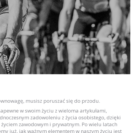
 równowagę, musisz poruszać się do przodu.
zapewne w swoim życiu z wieloma artykułami,
dnoczesnym zadowoleniu z życia osobistego, dzięki
życiem zawodowym i prywatnym. Po wielu latach
emy już, jak ważnym elementem w naszym życiu jest