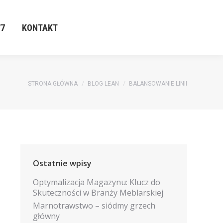
77
KONTAKT
77
KONTAKT
Jesteś tutaj:
STRONA GŁÓWNA
BLOG LEAN
BALANSOWANIE LINII
Ostatnie wpisy
Optymalizacja Magazynu: Klucz do
Skuteczności w Branży Meblarskiej
Marnotrawstwo – siódmy grzech
główny