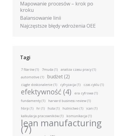
Mapowanie procesów – krok po
kroku
Balansowanie linii
Najczęstsze błędy wdrożenia OEE
Tagi
7 filarów
(1)
7muda
(1)
analiza czasu pracy
(1)
budżet
(2)
automotive
(1)
ciągłe doskonalenie
(1)
cyfryzacja
(1)
czas cyklu
(1)
efektywność
(4)
era cyfrowa
(1)
fundamenty
(1)
harvard business review
(1)
hbrp
(1)
hr
(1)
huta
(1)
hutnictwo
(1)
ican
(1)
kalkulacja pracowników
(1)
komunikacja
(1)
lean manufacturing
(7)