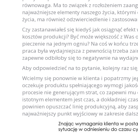
równowaga. Ma to związek z rozłożeniem zaan
najważniejsze elementy naszego życia, którymi d
życia, ma również odzwierciedlenie i zastosowa
Czy zastanawiałeś się kiedyś jak osiągnąć efekt
kosztów produkcji? Być może większość z Was o
pieczenie na jednym ogniu? Na coś w końcu trz
praca była wydajniejsza z pewnością trzeba zai
zapewne odbiłoby się to negatywnie na wydajn
Aby odpowiedzieć na to pytanie, kolejny raz si
Wcielmy się ponownie w klienta i popatrzmy je
oczekuje produktu spełniającego wymogi jako
procesie nie generującym strat, co zapewni m
istotnym elementem jest czas, a dokładniej czas 
powinien opuszczać linię produkcyjną, aby zas
najważniejszy punkt wyjściowy w zakresie dals