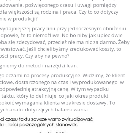
gażowania, poświęconego czasu i uwagi pomiędzy
la większości są rodzina i praca. Czy to co dotyczy
nie w produkcji?
 wydajniejszej pracy linii przy jednoczesnym obniżeniu
dpowie, że to niemożliwe. No bo niby jak upiec dwie
eba się zdecydować, przecież nie ma nic za darmo. Żeby
nwestować. Jeśli chcielibyśmy zredukować koszty, to
ości pracy. Czy aby na pewno?
ęgniemy do metod i narzędzi lean.
go oczami na procesy produkcyjne. Widzimy, że klient
ściowe, dostarczonego na czas i wyprodukowanego w
u odpowiednią atrakcyjną cenę. W tym wypadku
taktu, który to definiuje, co jaki okres produkt
pokoić wymagania klienta w zakresie dostawy. To
zych analiz dotyczących balansowania.