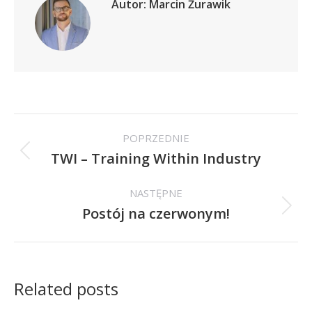
Autor:
Marcin Żurawik
Nawigacja
POPRZEDNIE
wpisów
TWI – Training Within Industry
Poprzedni
wpis:
NASTĘPNE
Postój na czerwonym!
Następny
wpis:
Related posts