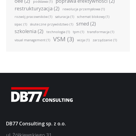
oee
(2)
poprawa efektywności
(2)
podstawa
(1)
restrukturyzacja
(2)
rewolucja przemysłowa
(1)
rozwój pracowników
(1)
saturacja
(1)
schemat blokowy
(1)
smed
(2)
sipac
(1)
skuteczne przywództwo
(1)
szkolenia
(2)
technologia
(1)
tpm
(1)
transformacja
(1)
VSM
(3)
visual management
(1)
wizja
(1)
zarządzanie
(1)
DB77 Consulting sp. z o.o.
ul. Żółkiewskiego 31