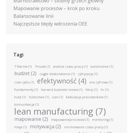
Marnotrawstwo – siódmy grzech główny
Mapowanie procesów – krok po kroku
Balansowanie linii
Najczęstsze błędy wdrożenia OEE
Tagi
7 filarów
(1)
7muda
(1)
analiza czasu pracy
(1)
automotive
(1)
budżet
(2)
ciągłe doskonalenie
(1)
cyfryzacja
(1)
efektywność
(4)
czas cyklu
(1)
era cyfrowa
(1)
fundamenty
(1)
harvard business review
(1)
hbrp
(1)
hr
(1)
huta
(1)
hutnictwo
(1)
ican
(1)
kalkulacja pracowników
(1)
komunikacja
(1)
lean manufacturing
(7)
mapowanie
(2)
mapowanieprocesów
(1)
mentoring
(1)
motywacja
(2)
misja
(1)
normowanie czasu pracy
(1)